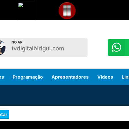
NO AR:
tvdigitalbirigui.com
os
Programação
Apresentadores
Vídeos
Lin
tar