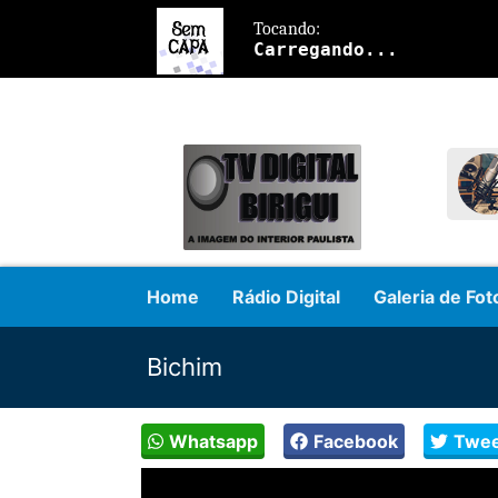
Home
Rádio Digital
Galeria de Fot
Bichim
Whatsapp
Facebook
Twee